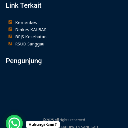
Link Terkait
o
g
b
o
r
e
k
a
-
m
Kemenkes
f
Dinkes KALBAR
BPJS Kesehatan
RSUD Sanggau
Pengunjung
©2025 All rights reserved
Hubungi Kami ?
DINAS KESEHATAN KABUPATEN SANGGAU