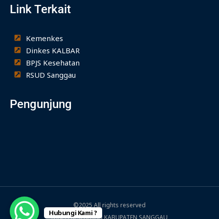
Link Terkait
o
g
b
o
r
e
k
a
-
m
Kemenkes
f
Dinkes KALBAR
BPJS Kesehatan
RSUD Sanggau
Pengunjung
©2025 All rights reserved
Hubungi Kami ?
DINAS KESEHATAN KABUPATEN SANGGAU