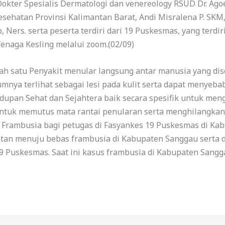
V, Dokter Spesialis Dermatologi dan venereology RSUD Dr. A
sehatan Provinsi Kalimantan Barat, Andi Misralena P. SKM
 Ners. serta peserta terdiri dari 19 Puskesmas, yang terdir
enaga Kesling melalui zoom.(02/09)
h satu Penyakit menular langsung antar manusia yang dise
ya terlihat sebagai lesi pada kulit serta dapat menyebab
dupan Sehat dan Sejahtera baik secara spesifik untuk meng
ntuk memutus mata rantai penularan serta menghilangkan 
na Frambusia bagi petugas di Fasyankes 19 Puskesmas di K
tan menuju bebas frambusia di Kabupaten Sanggau serta d
19 Puskesmas. Saat ini kasus frambusia di Kabupaten Sangga