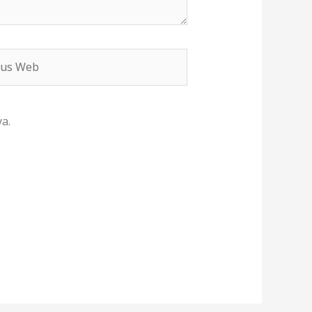
s
b
a.