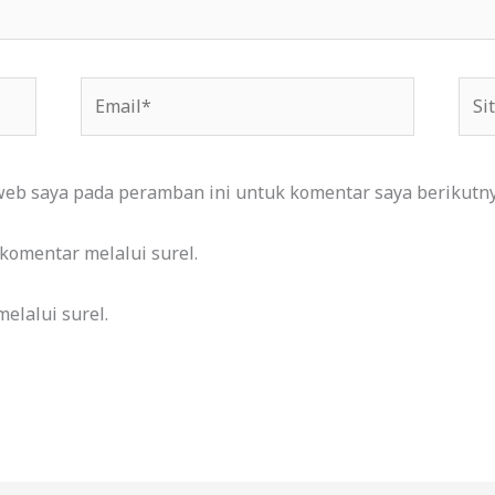
Email*
Situ
We
web saya pada peramban ini untuk komentar saya berikutny
 komentar melalui surel.
elalui surel.