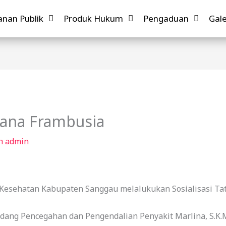
anan Publik
Produk Hukum
Pengaduan
Gale
ksana Frambusia
eh
admin
Kesehatan Kabupaten Sanggau melalukukan Sosialisasi Ta
 Bidang Pencegahan dan Pengendalian Penyakit Marlina, S.K.