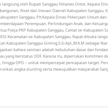
iri langsung oleh Bupati Sanggau Yohanes Ontot, Kepala D
bangunan, Riset dan Inovasi Daerah Kabupaten Sanggau, 
abupaten Sanggau, Plt.Kepala Dinas Pekerjaan Umum dan
, Pemberdayaan Perempuan, Perlindungan Anak, dan Keluar
etua Pokja PKP Kabupaten Sanggau, Camat se-Kabupaten S
ESI Kecamatan se-Kabupaten Sanggau. Rapat dibuka langs
tan Kabupaten Sanggau Ginting,S.Si.Apt.,M.K.M sebagai N
gaskan bahwa sanitasi adalah kebutuhan dasar dan fondasi
gau yang berstatus ODF. Karena itu, diperlukan komitmen da
s, hingga OPD – untuk mempercepat pencapaian target. Pe
unkan angka stunting serta mewujudkan masyarakat Sangg