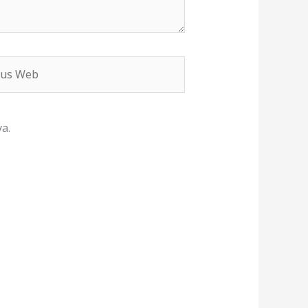
s
b
a.