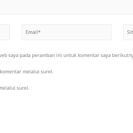
Email*
Situ
We
web saya pada peramban ini untuk komentar saya berikutny
 komentar melalui surel.
elalui surel.