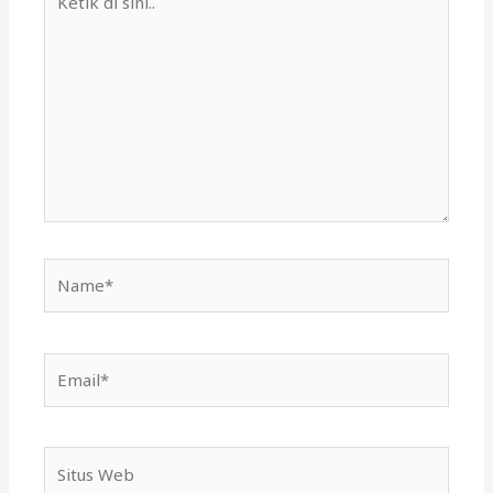
di
sini..
Name*
Email*
Situs
Web