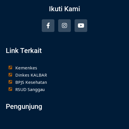
Ikuti Kami
F
I
Y
a
n
o
c
s
u
e
t
t
b
a
u
Link Terkait
o
g
b
o
r
e
k
a
-
m
Kemenkes
f
Dinkes KALBAR
BPJS Kesehatan
RSUD Sanggau
Pengunjung