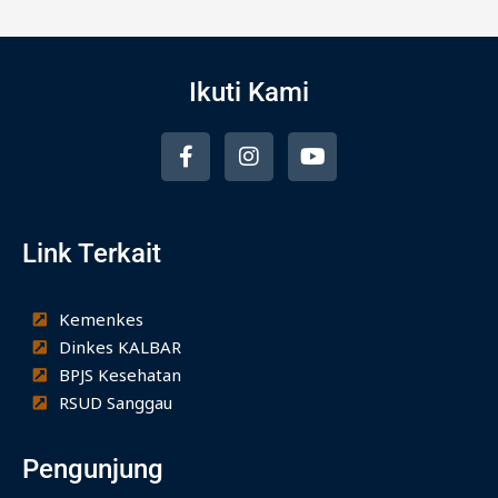
Ikuti Kami
F
I
Y
a
n
o
c
s
u
e
t
t
b
a
u
Link Terkait
o
g
b
o
r
e
k
a
-
m
Kemenkes
f
Dinkes KALBAR
BPJS Kesehatan
RSUD Sanggau
Pengunjung