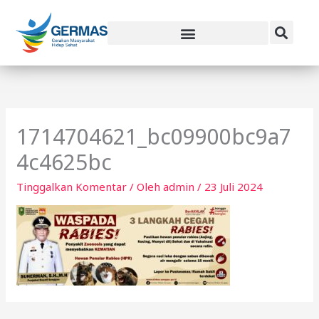
Lewati
ke
konten
1714704621_bc09900bc9a7
4c4625bc
Tinggalkan Komentar
/ Oleh
admin
/
23 Juli 2024