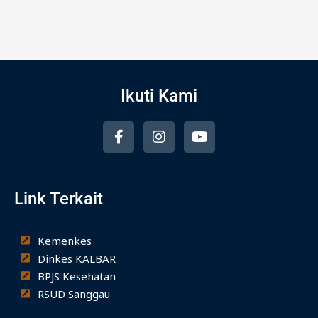
Ikuti Kami
F
I
Y
a
n
o
c
s
u
e
t
t
b
a
u
Link Terkait
o
g
b
o
r
e
k
a
-
m
Kemenkes
f
Dinkes KALBAR
BPJS Kesehatan
RSUD Sanggau