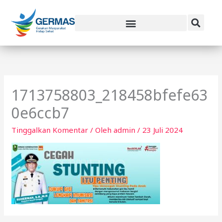
Lewati
ke
konten
1713758803_218458bfefe63
0e6ccb7
Tinggalkan Komentar
/ Oleh
admin
/
23 Juli 2024