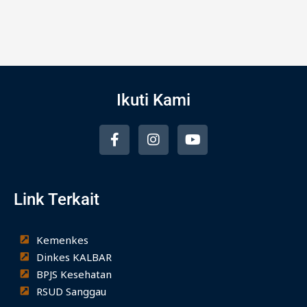
Ikuti Kami
F
I
Y
a
n
o
c
s
u
e
t
t
b
a
u
Link Terkait
o
g
b
o
r
e
k
a
-
m
Kemenkes
f
Dinkes KALBAR
BPJS Kesehatan
RSUD Sanggau