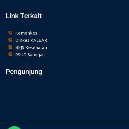
e
t
t
b
a
u
Link Terkait
o
g
b
o
r
e
k
a
-
m
Kemenkes
f
Dinkes KALBAR
BPJS Kesehatan
RSUD Sanggau
Pengunjung